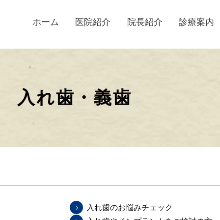
ホーム
医院紹介
院長紹介
診療案内
むし歯治療
根管治療
歯周病治療
予防歯科
小児歯科
矯正歯科
インプラント治療
入れ歯
詰め物・被せ物
金属アレルギーの方
ホワイトニング
歯科口腔外科
歯ぎしり・食いしばり
スポーツマウスガード
入れ歯・義歯
入れ歯のお悩みチェック